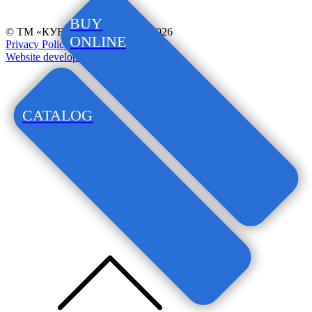
BUY
© ТМ «КУБАНОЧКА», 1997–2026
ONLINE
Privacy Policy
Website development
CATALOG